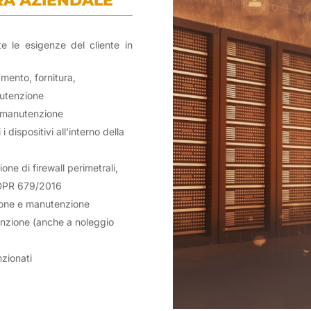
RA AZIENDALE
e le esigenze del cliente in
mento, fornitura,
nutenzione
e manutenzione
 dispositivi all’interno della
ne di firewall perimetrali,
GDPR 679/2016
zione e manutenzione
enzione (anche a noleggio
nzionati