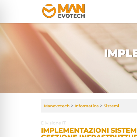
IMPL
>
>
Manevotech
Informatica
Sistemi
Divisione IT
IMPLEMENTAZIONI SISTEM