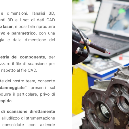
e dimensioni, l’analisi 3D,
unti 3D e i set di dati CAD
o laser
, è possibile riprodurre
ivo e parametrico
, con una
ogia e dalla dimensione del
metria del componente
, per
zzare il file di scansione per
rispetto al file CAD.
te del nostro team, consente
danneggiate”
presenti sul
durre il particolare, privo di
rapida
.
o di scansione direttamente
ie all’utilizzo di strumentazione
p consolidate con aziende