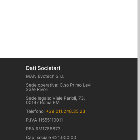
Dati Societari
MAN Evotech S.r.l.
Sede operativa: C.so Primo Levi
23/e Rivoli
Sede legale: Viale Parioli, 73,
00197 Roma RM
Telefono:
+39.011.248.35.23
P.IVA 11555110011
REA RM1786873
Cap. sociale €21.000,00