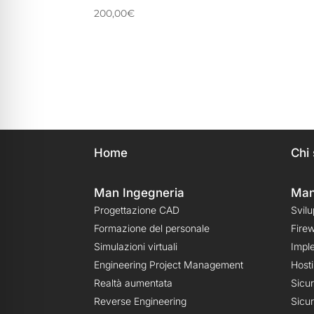
200,00
€
Home
Chi
Man Ingegneria
Man
Progettazione CAD
Svil
Formazione del personale
Firew
Simulazioni virtuali
Impl
Engineering Project Management
Host
Realtà aumentata
Sicu
Reverse Engineering
Sicu